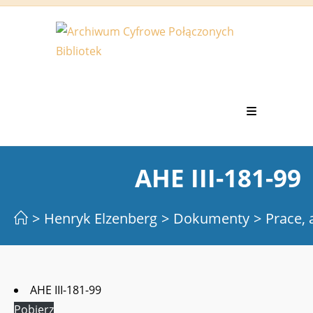
Koniec
treści
AHE III-181-99
>
Henryk Elzenberg
>
Dokumenty
>
Prace, 
AHE III-181-99
Pobierz