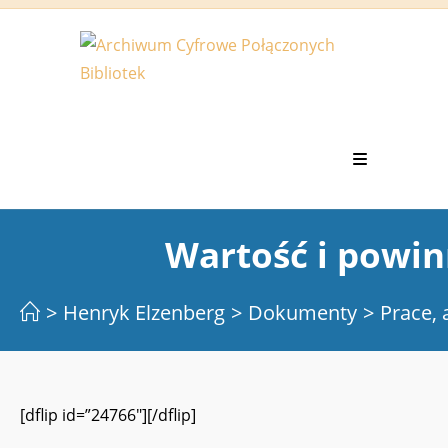
Koniec
treści
Wartość i powin
>
Henryk Elzenberg
>
Dokumenty
>
Prace, 
[dflip id=”24766″][/dflip]