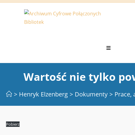
Koniec
treści
Wartość nie tylko p
>
Henryk Elzenberg
>
Dokumenty
>
Prace, 
Pobierz