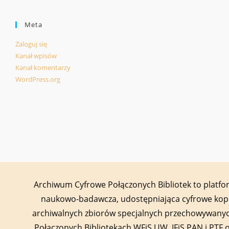
Meta
Zaloguj się
Kanał wpisów
Kanał komentarzy
WordPress.org
Archiwum Cyfrowe Połączonych Bibliotek to platf
naukowo-badawcza, udostępniająca cyfrowe kop
archiwalnych zbiorów specjalnych przechowywany
Połączonych Bibliotekach WFiS UW, IFiS PAN i PTF 