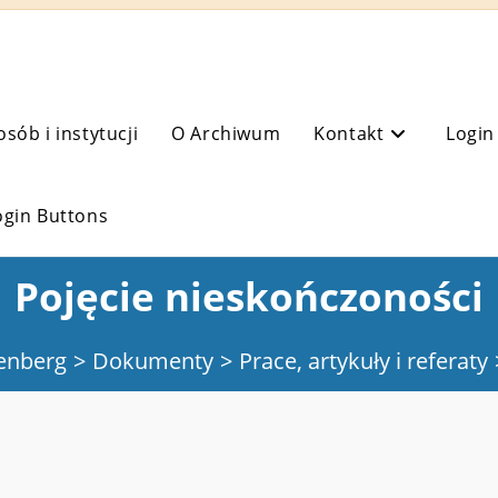
osób i instytucji
O Archiwum
Kontakt
Login
ogin Buttons
Pojęcie nieskończoności
enberg
>
Dokumenty
>
Prace, artykuły i referaty