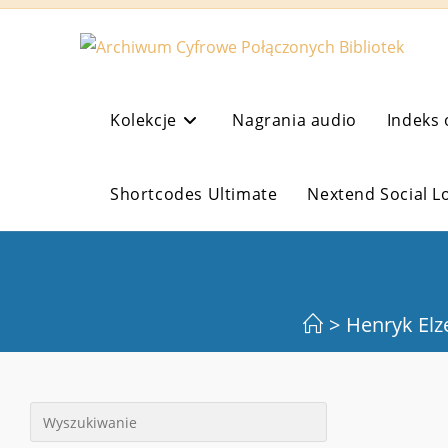
Koniec
treści
Kolekcje
Nagrania audio
Indeks 
Shortcodes Ultimate
Nextend Social L
>
Henryk Elz