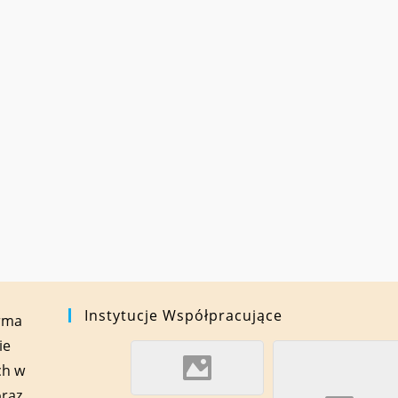
Instytucje Współpracujące
orma
ie
ch w
oraz