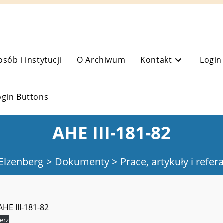
osób i instytucji
O Archiwum
Kontakt
Login
ogin Buttons
AHE III-181-82
Elzenberg
>
Dokumenty
>
Prace, artykuły i refer
AHE III-181-82
erz