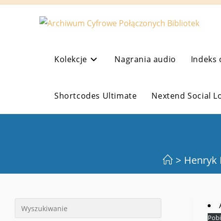
Koniec
treści
Kolekcje
Nagrania audio
Indeks 
Shortcodes Ultimate
Nextend Social L
>
Henryk 
Pobi