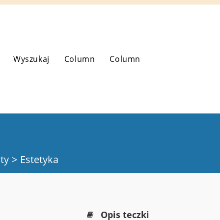
Wyszukaj
Column
Column
aty
>
Estetyka
Opis teczki