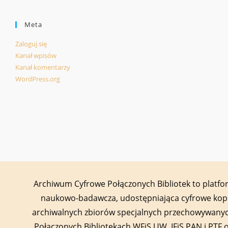
Meta
Zaloguj się
Kanał wpisów
Kanał komentarzy
WordPress.org
Archiwum Cyfrowe Połączonych Bibliotek to platf
naukowo-badawcza, udostępniająca cyfrowe kop
archiwalnych zbiorów specjalnych przechowywany
Połączonych Bibliotekach WFiS UW, IFiS PAN i PTF 