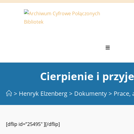
Koniec
treści
Cierpienie i przy
>
Henryk Elzenberg
>
Dokumenty
>
Prace, 
[dflip id=”25495″ ][/dflip]