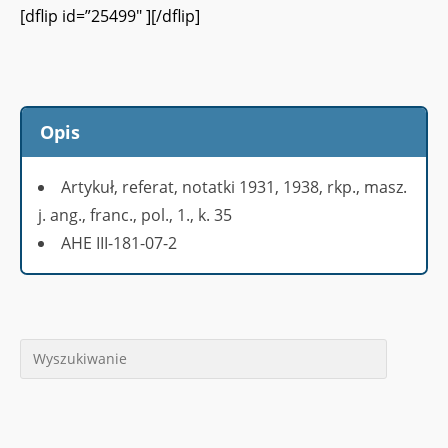
[dflip id=”25499″ ][/dflip]
Opis
Artykuł, referat, notatki 1931, 1938, rkp., masz.
j. ang., franc., pol., 1., k. 35
AHE III-181-07-2