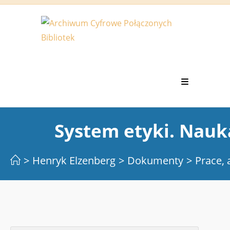
Koniec
treści
System etyki. Nauka
>
Henryk Elzenberg
>
Dokumenty
>
Prace, 