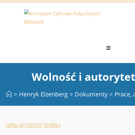
Koniec
treści
Wolność i autorytet
>
Henryk Elzenberg
>
Dokumenty
>
Prace, 
[dflip id=”25553″ ][/dflip]