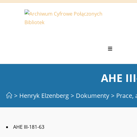
Koniec
treści
AHE II
>
Henryk Elzenberg
>
Dokumenty
>
Prace, 
AHE III-181-63