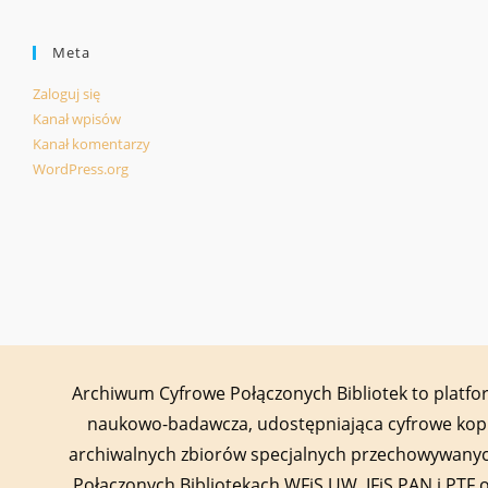
Meta
Zaloguj się
Kanał wpisów
Kanał komentarzy
WordPress.org
Archiwum Cyfrowe Połączonych Bibliotek to platf
naukowo-badawcza, udostępniająca cyfrowe kop
archiwalnych zbiorów specjalnych przechowywany
Połączonych Bibliotekach WFiS UW, IFiS PAN i PTF 