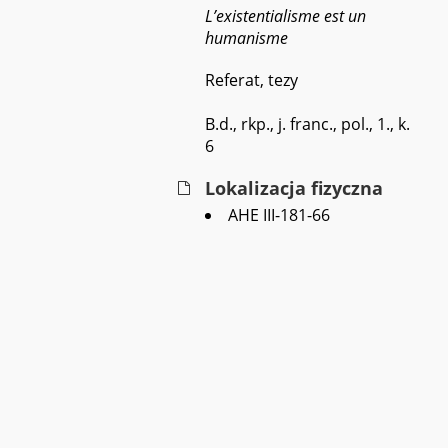
L’existentialisme est un
humanisme
Referat, tezy
B.d., rkp., j. franc., pol., 1., k.
6
Lokalizacja fizyczna
AHE III-181-66