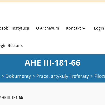
osób i instytucji
O Archiwum
Kontakt
Login
ogin Buttons
AHE III-181-66
>
Dokumenty
>
Prace, artykuły i referaty
>
Filoz
AHE III-181-66