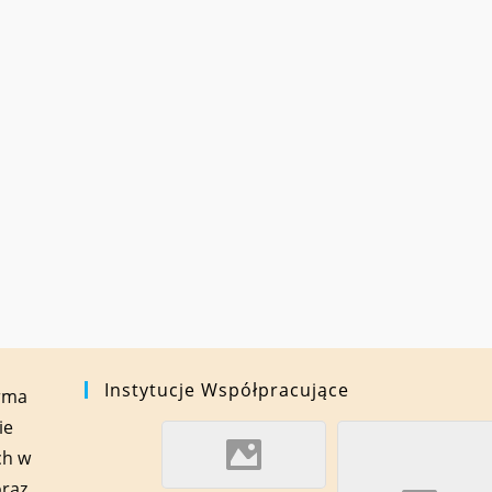
Instytucje Współpracujące
orma
ie
ch w
oraz