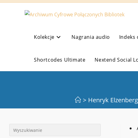
Koniec
treści
Kolekcje
Nagrania audio
Indeks 
Shortcodes Ultimate
Nextend Social L
>
Henryk Elzenberg