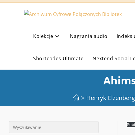
Koniec
treści
Kolekcje
Nagrania audio
Indeks 
Shortcodes Ultimate
Nextend Social L
Ahims
>
Henryk Elzenberg
Pobi