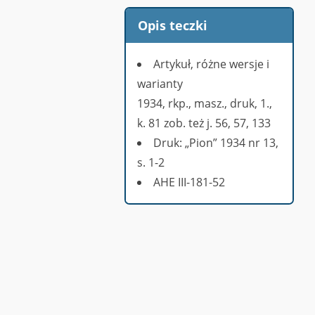
Opis teczki
Artykuł, różne wersje i
warianty
1934, rkp., masz., druk, 1.,
k. 81 zob. też j. 56, 57, 133
Druk: „Pion” 1934 nr 13,
s. 1-2
AHE III-181-52