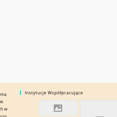
Instytucje Współpracujące
orma
ie
ch w
oraz