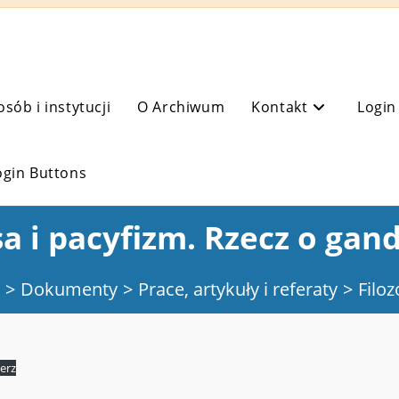
osób i instytucji
O Archiwum
Kontakt
Login
ogin Buttons
a i pacyfizm. Rzecz o gan
>
Dokumenty
>
Prace, artykuły i referaty
>
Filoz
erz