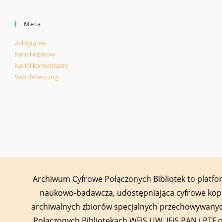
Meta
Zaloguj się
Kanał wpisów
Kanał komentarzy
WordPress.org
Archiwum Cyfrowe Połączonych Bibliotek to platf
naukowo-badawcza, udostępniająca cyfrowe kop
archiwalnych zbiorów specjalnych przechowywany
Połączonych Bibliotekach WFiS UW, IFiS PAN i PTF 