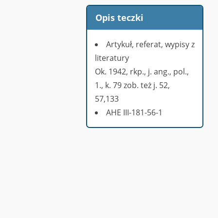
Opis teczki
Artykuł, referat, wypisy z
literatury
Ok. 1942, rkp., j. ang., pol.,
1., k. 79 zob. też j. 52,
57,133
AHE III-181-56-1