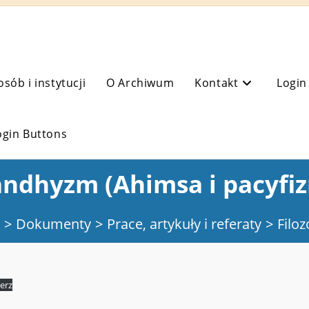
osób i instytucji
O Archiwum
Kontakt
Login
ogin Buttons
ndhyzm (Ahimsa i pacyfi
>
Dokumenty
>
Prace, artykuły i referaty
>
Filoz
erz