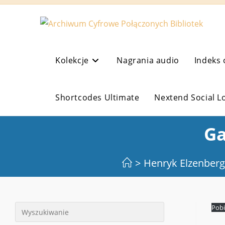
Koniec
treści
Kolekcje
Nagrania audio
Indeks 
Shortcodes Ultimate
Nextend Social L
Ga
>
Henryk Elzenberg
Pobi