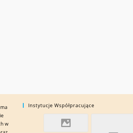
Instytucje Współpracujące
orma
ie
ch w
oraz