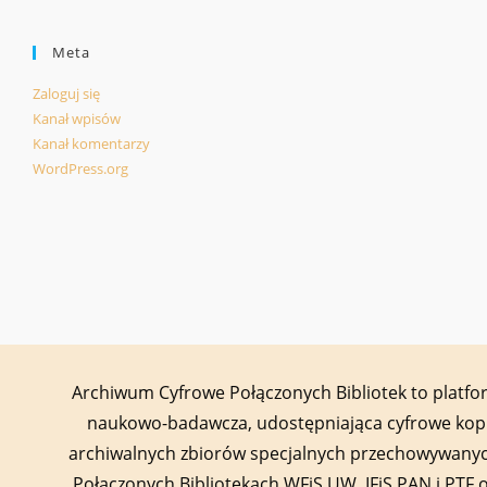
Meta
Zaloguj się
Kanał wpisów
Kanał komentarzy
WordPress.org
Archiwum Cyfrowe Połączonych Bibliotek to platf
naukowo-badawcza, udostępniająca cyfrowe kop
archiwalnych zbiorów specjalnych przechowywany
Połączonych Bibliotekach WFiS UW, IFiS PAN i PTF 