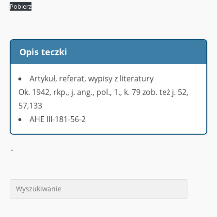
Pobierz
Opis teczki
Artykuł, referat, wypisy z literatury
Ok. 1942, rkp., j. ang., pol., 1., k. 79 zob. też j. 52,
57,133
AHE III-181-56-2
`