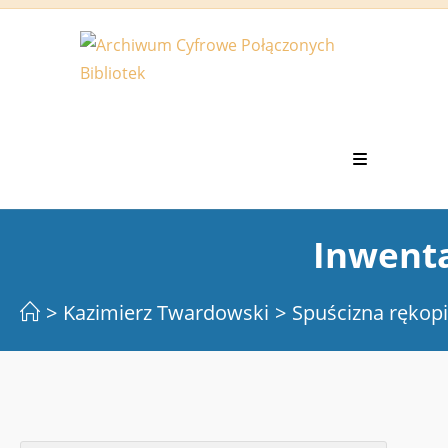
Koniec
treści
Inwent
>
Kazimierz Twardowski
>
Spuścizna rękop