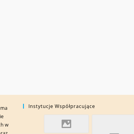
Instytucje Współpracujące
orma
ie
ch w
oraz