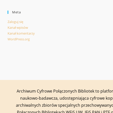
Meta
Zaloguj się
Kanał wpisów
Kanał komentarzy
WordPress.org
Archiwum Cyfrowe Połączonych Bibliotek to platf
naukowo-badawcza, udostępniająca cyfrowe kop
archiwalnych zbiorów specjalnych przechowywany
Połączonych Bibliotekach WFiS UW, IFiS PAN i PTF 