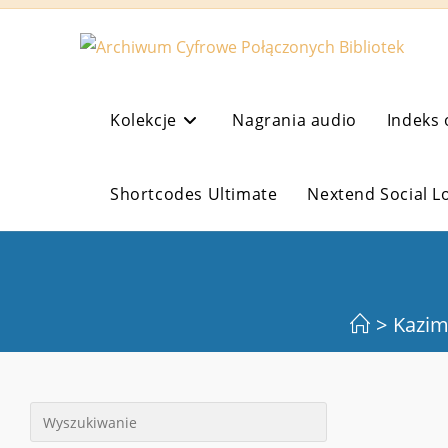
Koniec
treści
Kolekcje
Nagrania audio
Indeks 
Shortcodes Ultimate
Nextend Social L
>
Kazim