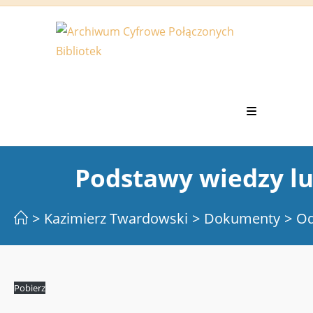
Koniec
treści
Podstawy wiedzy lu
>
Kazimierz Twardowski
>
Dokumenty
>
Od
Pobierz