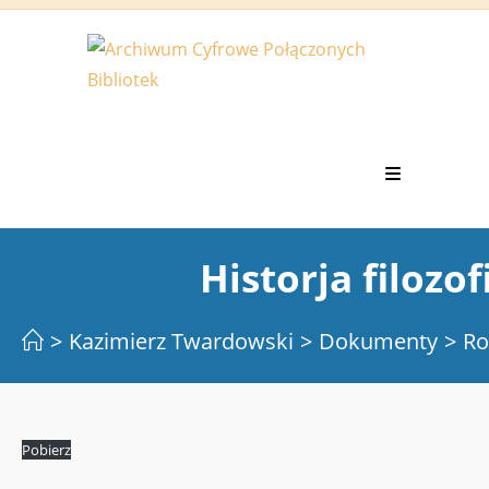
Koniec
treści
Historja filozofi
>
Kazimierz Twardowski
>
Dokumenty
>
Ro
Pobierz