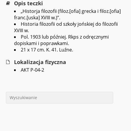
Opis teczki
„Historja filozofii (filoz.[ofia] grecka i filoz.[ofia]
franc.[uska] XVIII w.)”.
Historia filozofii od szkoły jońskiej do filozofii
XVIII w.
Pol. 1903 lub później. Rkps z odręcznymi
dopiskami i poprawkami.
21 x 17 cm. K. 41. Luźne.
Lokalizacja fizyczna
AKT P-04-2