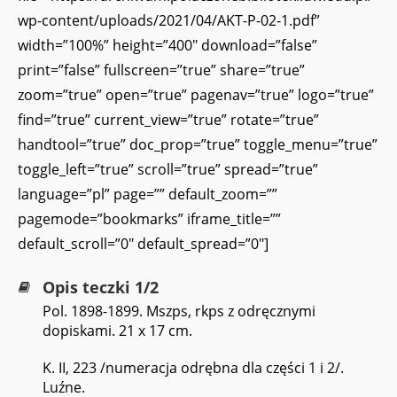
wp-content/uploads/2021/04/AKT-P-02-1.pdf”
width=”100%” height=”400″ download=”false”
print=”false” fullscreen=”true” share=”true”
zoom=”true” open=”true” pagenav=”true” logo=”true”
find=”true” current_view=”true” rotate=”true”
handtool=”true” doc_prop=”true” toggle_menu=”true”
toggle_left=”true” scroll=”true” spread=”true”
language=”pl” page=”” default_zoom=””
pagemode=”bookmarks” iframe_title=””
default_scroll=”0″ default_spread=”0″]
Opis teczki 1/2
Pol. 1898-1899. Mszps, rkps z odręcznymi
dopiskami. 21 x 17 cm.
K. II, 223 /numeracja odrębna dla części 1 i 2/.
Luźne.