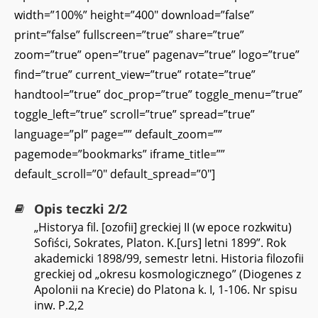
width=”100%” height=”400″ download=”false”
print=”false” fullscreen=”true” share=”true”
zoom=”true” open=”true” pagenav=”true” logo=”true”
find=”true” current_view=”true” rotate=”true”
handtool=”true” doc_prop=”true” toggle_menu=”true”
toggle_left=”true” scroll=”true” spread=”true”
language=”pl” page=”” default_zoom=””
pagemode=”bookmarks” iframe_title=””
default_scroll=”0″ default_spread=”0″]
Opis teczki 2/2
„Historya fil. [ozofii] greckiej II (w epoce rozkwitu)
Sofiści, Sokrates, Platon. K.[urs] letni 1899”. Rok
akademicki 1898/99, semestr letni. Historia filozofii
greckiej od „okresu kosmologicznego” (Diogenes z
Apolonii na Krecie) do Platona k. I, 1-106. Nr spisu
inw. P.2,2