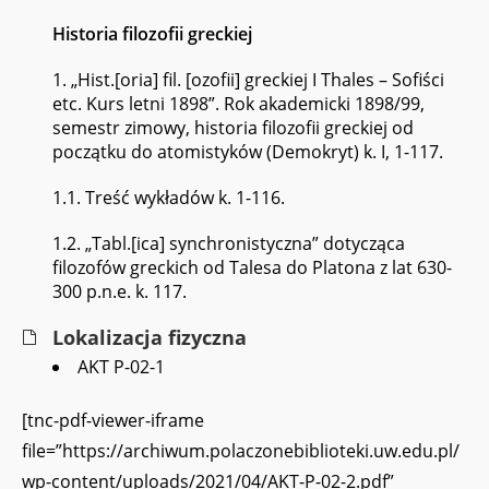
Historia filozofii greckiej
1. „Hist.[oria] fil. [ozofii] greckiej I Thales – Sofiści
etc. Kurs letni 1898”. Rok akademicki 1898/99,
semestr zimowy, historia filozofii greckiej od
początku do atomistyków (Demokryt) k. I, 1-117.
1.1. Treść wykładów k. 1-116.
1.2. „Tabl.[ica] synchronistyczna” dotycząca
filozofów greckich od Talesa do Platona z lat 630-
300 p.n.e. k. 117.
Lokalizacja fizyczna
AKT P-02-1
[tnc-pdf-viewer-iframe
file=”https://archiwum.polaczonebiblioteki.uw.edu.pl/
wp-content/uploads/2021/04/AKT-P-02-2.pdf”