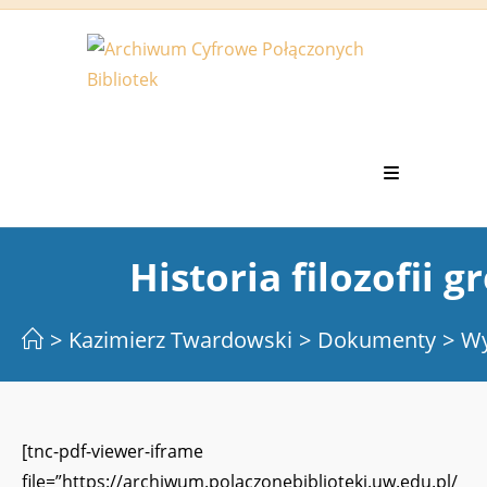
Koniec
treści
Historia filozofii g
>
Kazimierz Twardowski
>
Dokumenty
>
Wy
[tnc-pdf-viewer-iframe
file=”https://archiwum.polaczonebiblioteki.uw.edu.pl/