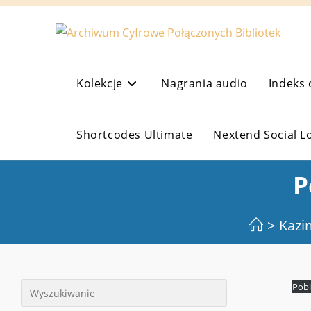
Koniec
treści
Kolekcje
Nagrania audio
Indeks 
Shortcodes Ultimate
Nextend Social L
P
>
Kazi
Pobi