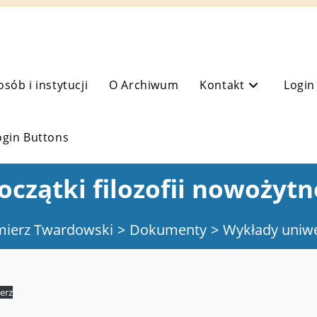
osób i instytucji
O Archiwum
Kontakt
Login
ogin Buttons
oczątki filozofii nowożytn
mierz Twardowski
>
Dokumenty
>
Wykłady uniwe
erz