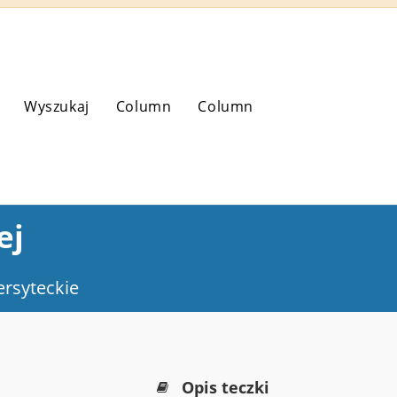
Wyszukaj
Column
Column
ej
rsyteckie
Opis teczki