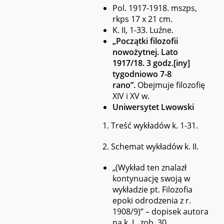
Pol. 1917-1918. mszps,
rkps 17 x 21 cm.
K. II, 1-33. Luźne.
„Początki filozofii
nowożytnej. Lato
1917/18. 3 godz.[iny]
tygodniowo 7-8
rano”.
Obejmuje filozofię
XIV i XV w.
Uniwersytet Lwowski
1. Treść wykładów k. 1-31.
2. Schemat wykładów k. II.
„(Wykład ten znalazł
kontynuację swoją w
wykładzie pt. Filozofia
epoki odrodzenia z r.
1908/9)” – dopisek autora
na k. I., zob. 30