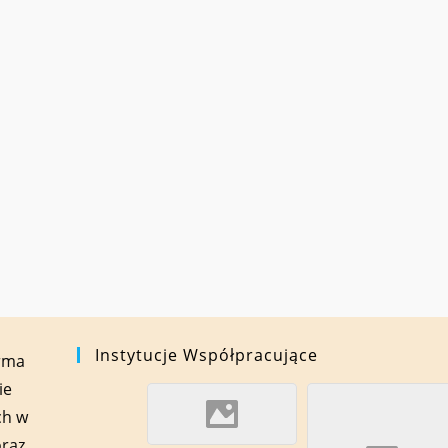
Instytucje Współpracujące
orma
ie
ch w
oraz