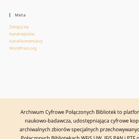
Meta
Zaloguj się
Kanał wpisów
Kanał komentarzy
WordPress.org
Archiwum Cyfrowe Połączonych Bibliotek to platf
naukowo-badawcza, udostępniająca cyfrowe kop
archiwalnych zbiorów specjalnych przechowywany
Połączonych Bibliotekach WFiS UW, IFiS PAN i PTF 