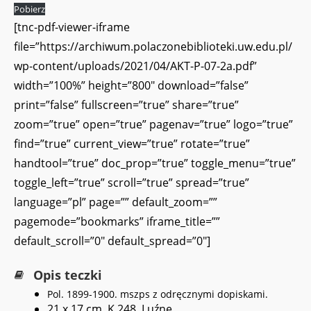
Pobierz
[tnc-pdf-viewer-iframe
file=”https://archiwum.polaczonebiblioteki.uw.edu.pl/
wp-content/uploads/2021/04/AKT-P-07-2a.pdf”
width=”100%” height=”800″ download=”false”
print=”false” fullscreen=”true” share=”true”
zoom=”true” open=”true” pagenav=”true” logo=”true”
find=”true” current_view=”true” rotate=”true”
handtool=”true” doc_prop=”true” toggle_menu=”true”
toggle_left=”true” scroll=”true” spread=”true”
language=”pl” page=”” default_zoom=””
pagemode=”bookmarks” iframe_title=””
default_scroll=”0″ default_spread=”0″]
Opis teczki
Pol. 1899-1900. mszps z odręcznymi dopiskami.
21 x 17 cm. K 248. Luźne.