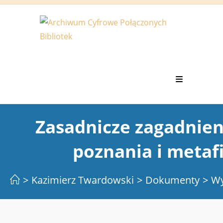
Koniec
treści
Zasadnicze zagadnien
poznania i metaf
>
Kazimierz Twardowski
>
Dokumenty
>
Wy