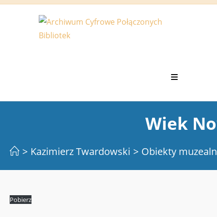
Koniec
treści
Wiek N
>
Kazimierz Twardowski
>
Obiekty muzealn
Pobierz