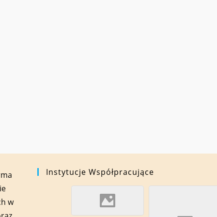
Instytucje Współpracujące
orma
ie
ch w
oraz