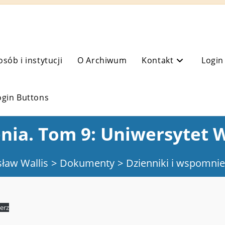
osób i instytucji
O Archiwum
Kontakt
Login
ogin Buttons
ia. Tom 9: Uniwersytet 
ław Wallis
>
Dokumenty
>
Dzienniki i wspomnie
erz