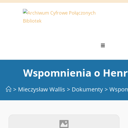
Koniec
treści
Wspomnienia o Henry
>
Mieczysław Wallis
>
Dokumenty
>
Wspomn