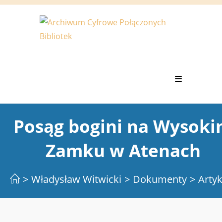
Koniec
treści
Posąg bogini na Wysok
Zamku w Atenach
>
Władysław Witwicki
>
Dokumenty
>
Artyk