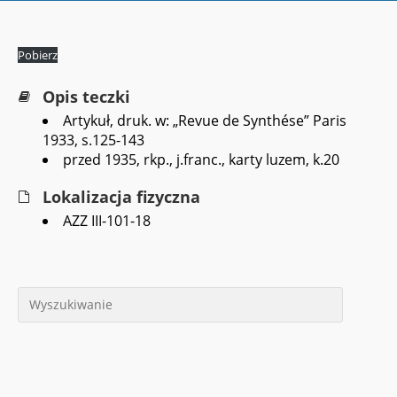
Pobierz
Opis teczki
Artykuł, druk. w: „Revue de Synthése” Paris
1933, s.125-143
przed 1935, rkp., j.franc., karty luzem, k.20
Lokalizacja fizyczna
AZZ III-101-18