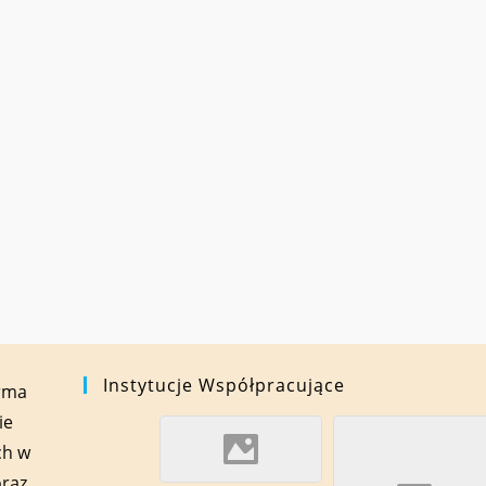
Instytucje Współpracujące
orma
ie
ch w
oraz