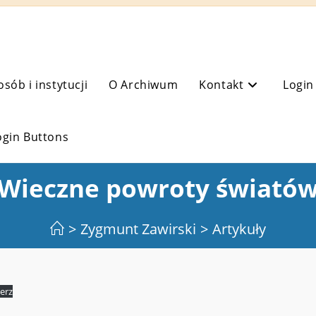
osób i instytucji
O Archiwum
Kontakt
Login
ogin Buttons
Wieczne powroty świató
>
Zygmunt Zawirski
>
Artykuły
erz