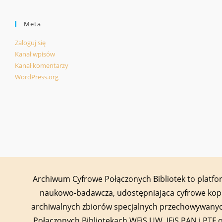
Meta
Zaloguj się
Kanał wpisów
Kanał komentarzy
WordPress.org
Archiwum Cyfrowe Połączonych Bibliotek to platf
naukowo-badawcza, udostępniająca cyfrowe kop
archiwalnych zbiorów specjalnych przechowywany
Połączonych Bibliotekach WFiS UW, IFiS PAN i PTF 