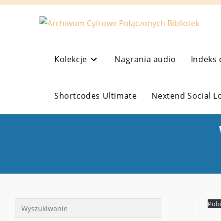
Koniec
treści
Kolekcje
Nagrania audio
Indeks 
Shortcodes Ultimate
Nextend Social L
Pobi