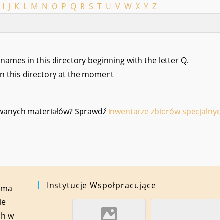
I
J
K
L
M
N
O
P
Q
R
S
T
U
V
W
X
Y
Z
 names in this directory beginning with the letter Q.
in this directory at the moment
kiwanych materiałów? Sprawdź
inwentarze zbiorów specjalny
Instytucje Współpracujące
orma
ie
ch w