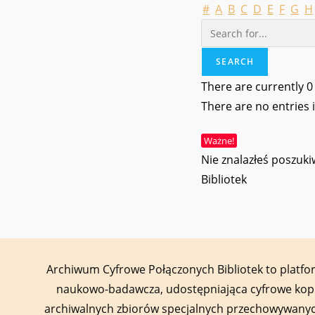
#
A
B
C
D
E
F
G
H
There are currently 0
There are no entries 
Ważne!
Nie znalazłeś poszu
Bibliotek
Archiwum Cyfrowe Połączonych Bibliotek to platf
naukowo-badawcza, udostępniająca cyfrowe kop
archiwalnych zbiorów specjalnych przechowywany