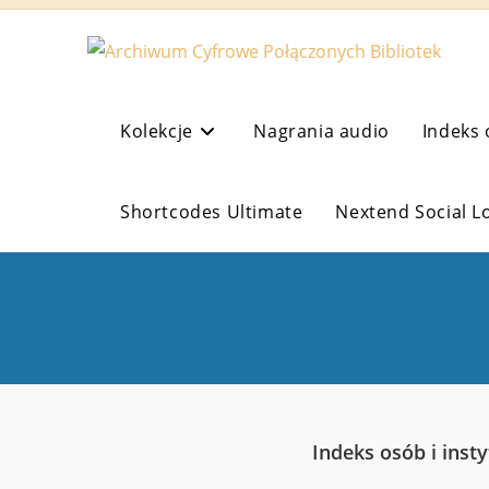
Koniec
treści
Kolekcje
Nagrania audio
Indeks 
Shortcodes Ultimate
Nextend Social L
Indeks osób i insty