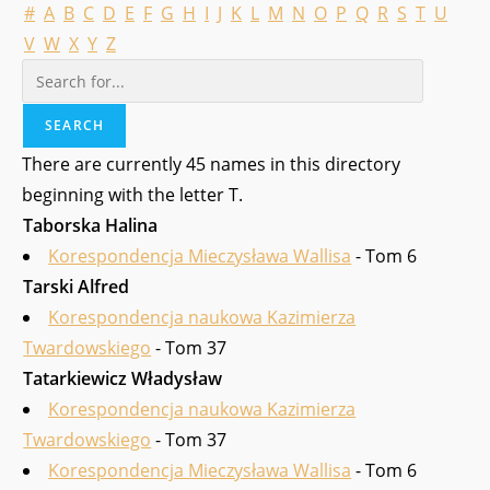
#
A
B
C
D
E
F
G
H
I
J
K
L
M
N
O
P
Q
R
S
T
U
V
W
X
Y
Z
There are currently 45 names in this directory
beginning with the letter T.
Taborska Halina
Korespondencja Mieczysława Wallisa
- Tom 6
Tarski Alfred
Korespondencja naukowa Kazimierza
Twardowskiego
- Tom 37
Tatarkiewicz Władysław
Korespondencja naukowa Kazimierza
Twardowskiego
- Tom 37
Korespondencja Mieczysława Wallisa
- Tom 6