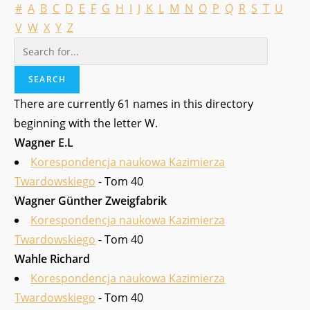
#
A
B
C
D
E
F
G
H
I
J
K
L
M
N
O
P
Q
R
S
T
U
V
W
X
Y
Z
There are currently 61 names in this directory
beginning with the letter W.
Wagner E.L
Korespondencja naukowa Kazimierza
Twardowskiego
- Tom 40
Wagner Günther Zweigfabrik
Korespondencja naukowa Kazimierza
Twardowskiego
- Tom 40
Wahle Richard
Korespondencja naukowa Kazimierza
Twardowskiego
- Tom 40