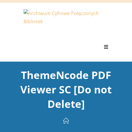
Koniec
treści
ThemeNcode PDF
Viewer SC [Do not
Delete]