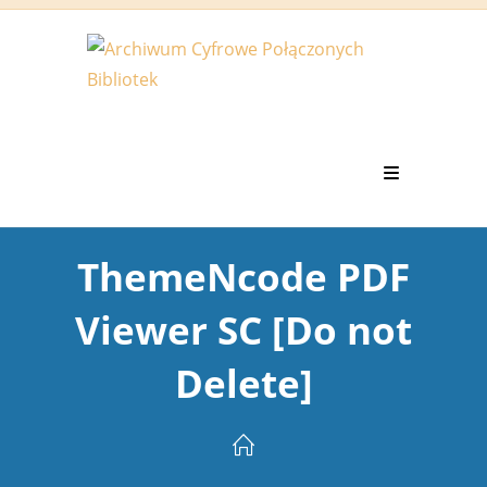
Koniec
treści
ThemeNcode PDF
Viewer SC [Do not
Delete]