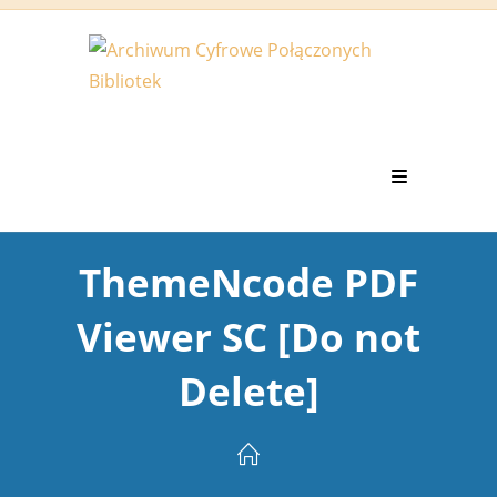
Koniec
treści
ThemeNcode PDF
Viewer SC [Do not
Delete]