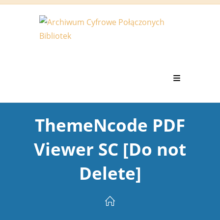
Koniec
treści
ThemeNcode PDF
Viewer SC [Do not
Delete]