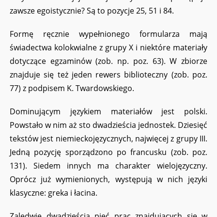
zawsze egoistycznie? Są to pozycje 25, 51 i 84.
Formę ręcznie wypełnionego formularza mają
świadectwa kolokwialne z grupy X i niektóre materiały
dotyczące egzaminów (zob. np. poz. 63). W zbiorze
znajduje się też jeden rewers biblioteczny (zob. poz.
77) z podpisem K. Twardowskiego.
Dominującym językiem materiałów jest polski.
Powstało w nim aż sto dwadzieścia jednostek. Dziesięć
tekstów jest niemieckojęzycznych, najwięcej z grupy III.
Jedną pozycję sporządzono po francusku (zob. poz.
131). Siedem innych ma charakter wielojęzyczny.
Oprócz już wymienionych, występują w nich języki
klasyczne: greka i łacina.
Zaledwie dwadzieścia pięć prac znajdujących się w