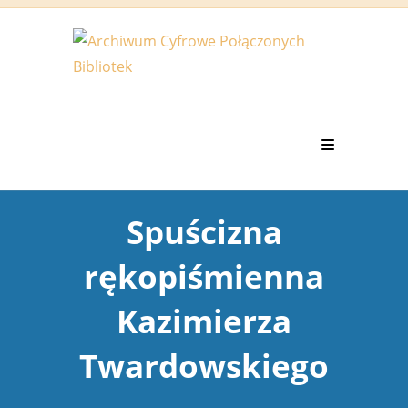
Koniec
treści
Spuścizna
rękopiśmienna
Kazimierza
Twardowskiego