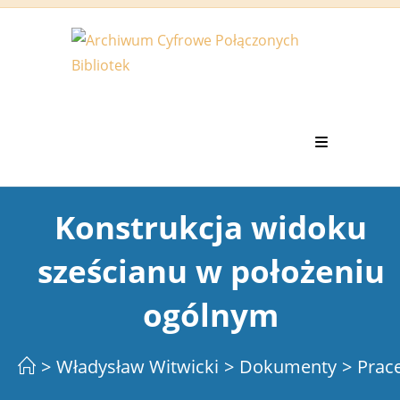
Koniec
treści
Konstrukcja widoku
sześcianu w położeniu
ogólnym
>
Władysław Witwicki
>
Dokumenty
>
Prac