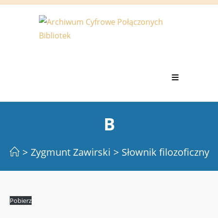
Koniec
treści
B
>
Zygmunt Zawirski
>
Słownik filozoficzny
Pobierz