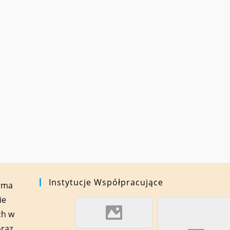
Instytucje Współpracujące
orma
ie
ch w
oraz