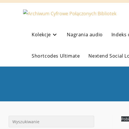
Koniec
treści
Kolekcje
Nagrania audio
Indeks 
Shortcodes Ultimate
Nextend Social L
Pobi