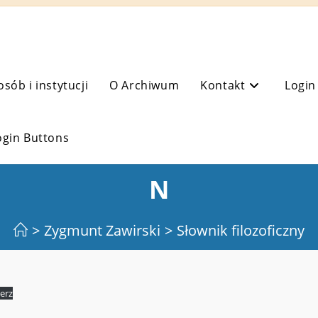
osób i instytucji
O Archiwum
Kontakt
Login
ogin Buttons
N
>
Zygmunt Zawirski
>
Słownik filozoficzny
erz