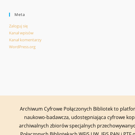
Meta
Zaloguj się
Kanał wpisów
Kanał komentarzy
WordPress.org
Archiwum Cyfrowe Połączonych Bibliotek to platf
naukowo-badawcza, udostępniająca cyfrowe kop
archiwalnych zbiorów specjalnych przechowywany
Połączonych Bibliotekach WFiS UW, IFiS PAN i PTF 