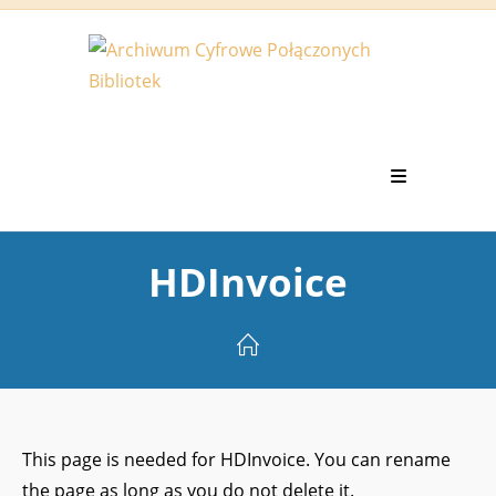
Koniec
treści
HDInvoice
This page is needed for HDInvoice. You can rename
the page as long as you do not delete it.