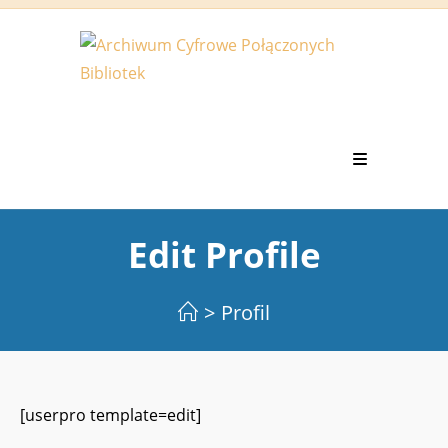
Koniec
treści
Edit Profile
>
Profil
[userpro template=edit]