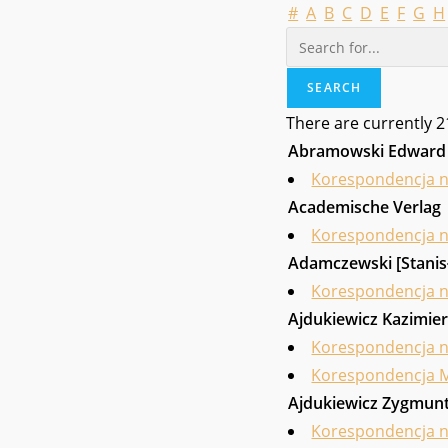
#
A
B
C
D
E
F
G
H
There are currently 2
Abramowski Edward
Korespondencja 
Academische Verlag
Korespondencja 
Adamczewski [Stanis
Korespondencja 
Ajdukiewicz Kazimie
Korespondencja 
Korespondencja M
Ajdukiewicz Zygmun
Korespondencja 