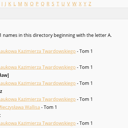
I
J
K
L
M
N
O
P
Q
R
S
T
U
V
W
X
Y
Z
1 names in this directory beginning with the letter A.
naukowa Kazimierza Twardowskiego
- Tom 1
naukowa Kazimierza Twardowskiego
- Tom 1
ław]
naukowa Kazimierza Twardowskiego
- Tom 1
rz
naukowa Kazimierza Twardowskiego
- Tom 1
ieczysława Wallisa
- Tom 1
t
naukowa Kazimierza Twardowskiego
- Tom 1