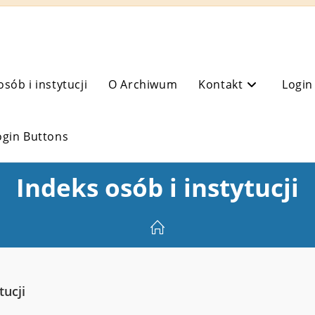
osób i instytucji
O Archiwum
Kontakt
Login
ogin Buttons
Indeks osób i instytucji
tucji