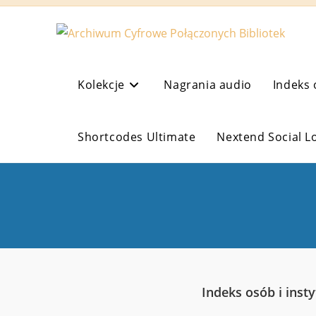
Koniec
treści
Kolekcje
Nagrania audio
Indeks 
Shortcodes Ultimate
Nextend Social L
Indeks osób i insty