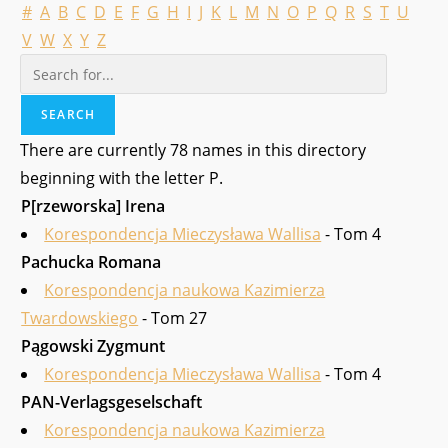
#
A
B
C
D
E
F
G
H
I
J
K
L
M
N
O
P
Q
R
S
T
U
V
W
X
Y
Z
There are currently 78 names in this directory
beginning with the letter P.
P[rzeworska] Irena
Korespondencja Mieczysława Wallisa
- Tom 4
Pachucka Romana
Korespondencja naukowa Kazimierza
Twardowskiego
- Tom 27
Pągowski Zygmunt
Korespondencja Mieczysława Wallisa
- Tom 4
PAN-Verlagsgeselschaft
Korespondencja naukowa Kazimierza