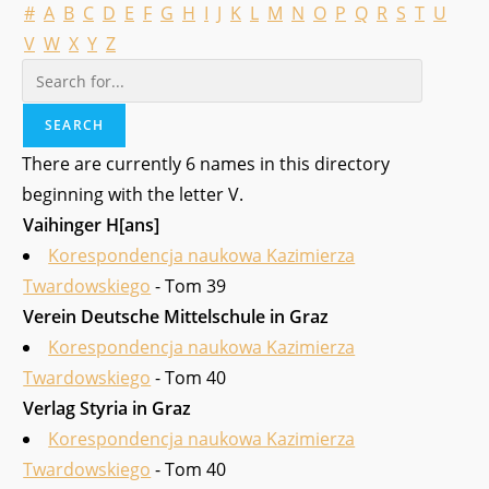
#
A
B
C
D
E
F
G
H
I
J
K
L
M
N
O
P
Q
R
S
T
U
V
W
X
Y
Z
There are currently 6 names in this directory
beginning with the letter V.
Vaihinger H[ans]
Korespondencja naukowa Kazimierza
Twardowskiego
- Tom 39
Verein Deutsche Mittelschule in Graz
Korespondencja naukowa Kazimierza
Twardowskiego
- Tom 40
Verlag Styria in Graz
Korespondencja naukowa Kazimierza
Twardowskiego
- Tom 40