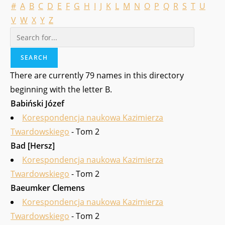
#
A
B
C
D
E
F
G
H
I
J
K
L
M
N
O
P
Q
R
S
T
U
V
W
X
Y
Z
There are currently 79 names in this directory
beginning with the letter B.
Babiński Józef
Korespondencja naukowa Kazimierza
Twardowskiego
- Tom 2
Bad [Hersz]
Korespondencja naukowa Kazimierza
Twardowskiego
- Tom 2
Baeumker Clemens
Korespondencja naukowa Kazimierza
Twardowskiego
- Tom 2