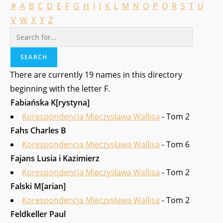
#
A
B
C
D
E
F
G
H
I
J
K
L
M
N
O
P
Q
R
S
T
U
V
W
X
Y
Z
There are currently 19 names in this directory
beginning with the letter F.
Fabiańska K[rystyna]
Korespondencja Mieczysława Wallisa
- Tom 2
Fahs Charles B
Korespondencja Mieczysława Wallisa
- Tom 6
Fajans Lusia i Kazimierz
Korespondencja Mieczysława Wallisa
- Tom 2
Falski M[arian]
Korespondencja Mieczysława Wallisa
- Tom 2
Feldkeller Paul